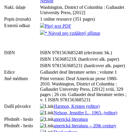
Nelson
Nakl. údaje
Washington, District of Columbia : Gallaudet
University Press, [2012]
Popis (rozsah)
1 online resource (351 pages)
Externí odkaz
Plný text PDF
* Návod pro vzdálený přístup
ISBN
ISBN 9781563685248 (electronic bk.)
ISBN 156368523X (hardcover alk. paper)
ISBN 9781563685231 (hardcover alk. paper)
Edice
Gallaudet deaf literature series ; volume 1
Jiné médium
Print version: Deaf American prose 1980-
2010. Washington, District of Columbia :
Gallaudet University Press, [2012] xviii, 329
pages ; 26 cm. Gallaudet deaf literature series ;
v. 1 ISBN 9781563685231
Další původce
Harmon, Kristen (editor)
Nelson, Jennifer L., 1965- (editor)
Předmět - heslo
americká literatura
Předmět - heslo
americká literatura -- 20th century