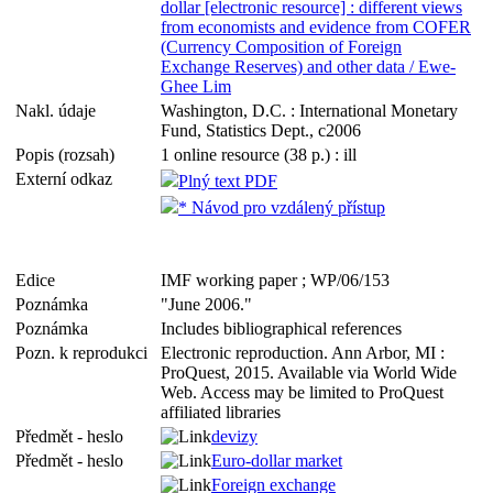
dollar [electronic resource] : different views
from economists and evidence from COFER
(Currency Composition of Foreign
Exchange Reserves) and other data / Ewe-
Ghee Lim
Nakl. údaje
Washington, D.C. : International Monetary
Fund, Statistics Dept., c2006
Popis (rozsah)
1 online resource (38 p.) : ill
Externí odkaz
Plný text PDF
* Návod pro vzdálený přístup
Edice
IMF working paper ; WP/06/153
Poznámka
"June 2006."
Poznámka
Includes bibliographical references
Pozn. k reprodukci
Electronic reproduction. Ann Arbor, MI :
ProQuest, 2015. Available via World Wide
Web. Access may be limited to ProQuest
affiliated libraries
Předmět - heslo
devizy
Předmět - heslo
Euro-dollar market
Foreign exchange