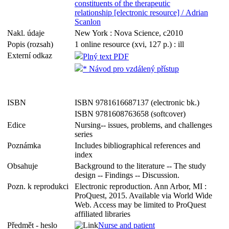
constituents of the therapeutic
relationship [electronic resource] / Adrian
Scanlon
Nakl. údaje
New York : Nova Science, c2010
Popis (rozsah)
1 online resource (xvi, 127 p.) : ill
Externí odkaz
Plný text PDF
* Návod pro vzdálený přístup
ISBN
ISBN 9781616687137 (electronic bk.)
ISBN 9781608763658 (softcover)
Edice
Nursing-- issues, problems, and challenges
series
Poznámka
Includes bibliographical references and
index
Obsahuje
Background to the literature -- The study
design -- Findings -- Discussion.
Pozn. k reprodukci
Electronic reproduction. Ann Arbor, MI :
ProQuest, 2015. Available via World Wide
Web. Access may be limited to ProQuest
affiliated libraries
Předmět - heslo
Nurse and patient