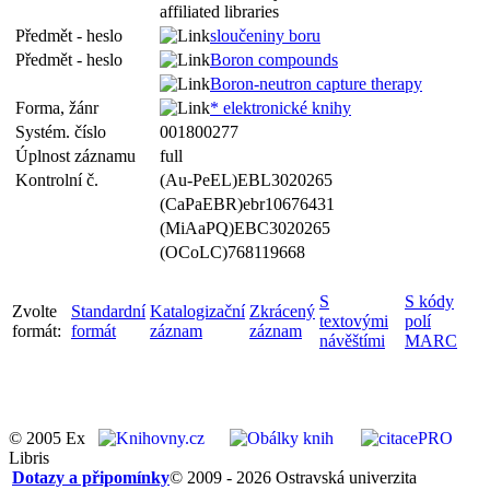
affiliated libraries
Předmět - heslo
sloučeniny boru
Předmět - heslo
Boron compounds
Boron-neutron capture therapy
Forma, žánr
* elektronické knihy
Systém. číslo
001800277
Úplnost záznamu
full
Kontrolní č.
(Au-PeEL)EBL3020265
(CaPaEBR)ebr10676431
(MiAaPQ)EBC3020265
(OCoLC)768119668
S
S kódy
Zvolte
Standardní
Katalogizační
Zkrácený
textovými
polí
formát:
formát
záznam
záznam
návěštími
MARC
© 2005 Ex
Libris
Dotazy a připomínky
© 2009 - 2026 Ostravská univerzita