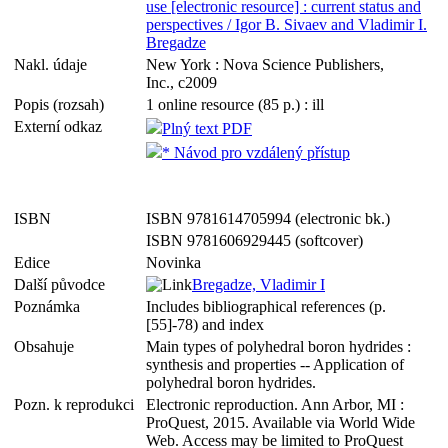
use [electronic resource] : current status and
perspectives / Igor B. Sivaev and Vladimir I.
Bregadze
Nakl. údaje
New York : Nova Science Publishers,
Inc., c2009
Popis (rozsah)
1 online resource (85 p.) : ill
Externí odkaz
Plný text PDF
* Návod pro vzdálený přístup
ISBN
ISBN 9781614705994 (electronic bk.)
ISBN 9781606929445 (softcover)
Edice
Novinka
Další původce
Bregadze, Vladimir I
Poznámka
Includes bibliographical references (p.
[55]-78) and index
Obsahuje
Main types of polyhedral boron hydrides :
synthesis and properties -- Application of
polyhedral boron hydrides.
Pozn. k reprodukci
Electronic reproduction. Ann Arbor, MI :
ProQuest, 2015. Available via World Wide
Web. Access may be limited to ProQuest