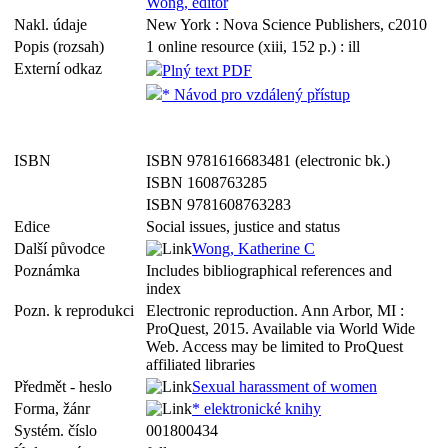
Wong, editor
Nakl. údaje
New York : Nova Science Publishers, c2010
Popis (rozsah)
1 online resource (xiii, 152 p.) : ill
Externí odkaz
Plný text PDF
* Návod pro vzdálený přístup
ISBN
ISBN 9781616683481 (electronic bk.)
ISBN 1608763285
ISBN 9781608763283
Edice
Social issues, justice and status
Další původce
Wong, Katherine C
Poznámka
Includes bibliographical references and
index
Pozn. k reprodukci
Electronic reproduction. Ann Arbor, MI :
ProQuest, 2015. Available via World Wide
Web. Access may be limited to ProQuest
affiliated libraries
Předmět - heslo
Sexual harassment of women
Forma, žánr
* elektronické knihy
Systém. číslo
001800434