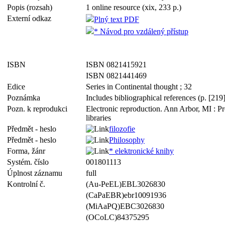
Popis (rozsah)
1 online resource (xix, 233 p.)
Externí odkaz
Plný text PDF
* Návod pro vzdálený přístup
ISBN
ISBN 0821415921
ISBN 0821441469
Edice
Series in Continental thought ; 32
Poznámka
Includes bibliographical references (p. [21
Pozn. k reprodukci
Electronic reproduction. Ann Arbor, MI : P
libraries
Předmět - heslo
filozofie
Předmět - heslo
Philosophy
Forma, žánr
* elektronické knihy
Systém. číslo
001801113
Úplnost záznamu
full
Kontrolní č.
(Au-PeEL)EBL3026830
(CaPaEBR)ebr10091936
(MiAaPQ)EBC3026830
(OCoLC)84375295