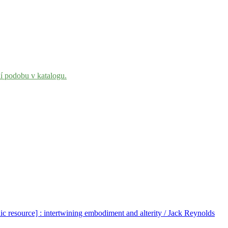
ní podobu v katalogu.
c resource] : intertwining embodiment and alterity / Jack Reynolds