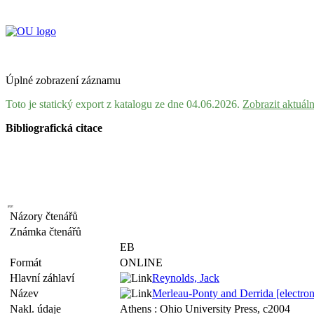
Úplné zobrazení záznamu
Toto je statický export z katalogu ze dne 04.06.2026.
Zobrazit aktuál
Bibliografická citace
Názory čtenářů
Známka čtenářů
EB
Formát
ONLINE
Hlavní záhlaví
Reynolds, Jack
Název
Merleau-Ponty and Derrida [electroni
Nakl. údaje
Athens : Ohio University Press, c2004