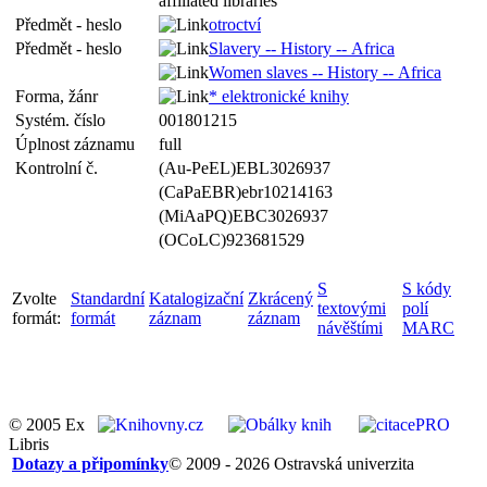
affiliated libraries
Předmět - heslo
otroctví
Předmět - heslo
Slavery -- History -- Africa
Women slaves -- History -- Africa
Forma, žánr
* elektronické knihy
Systém. číslo
001801215
Úplnost záznamu
full
Kontrolní č.
(Au-PeEL)EBL3026937
(CaPaEBR)ebr10214163
(MiAaPQ)EBC3026937
(OCoLC)923681529
S
S kódy
Zvolte
Standardní
Katalogizační
Zkrácený
textovými
polí
formát:
formát
záznam
záznam
návěštími
MARC
© 2005 Ex
Libris
Dotazy a připomínky
© 2009 - 2026 Ostravská univerzita