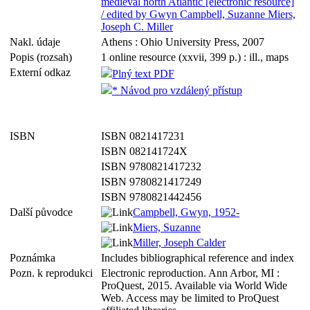
medieval north Atlantic [electronic resource]
/ edited by Gwyn Campbell, Suzanne Miers,
Joseph C. Miller
Nakl. údaje
Athens : Ohio University Press, 2007
Popis (rozsah)
1 online resource (xxvii, 399 p.) : ill., maps
Externí odkaz
Plný text PDF
* Návod pro vzdálený přístup
ISBN
ISBN 0821417231
ISBN 082141724X
ISBN 9780821417232
ISBN 9780821417249
ISBN 9780821442456
Další původce
Campbell, Gwyn, 1952-
Miers, Suzanne
Miller, Joseph Calder
Poznámka
Includes bibliographical reference and index
Pozn. k reprodukci
Electronic reproduction. Ann Arbor, MI :
ProQuest, 2015. Available via World Wide
Web. Access may be limited to ProQuest