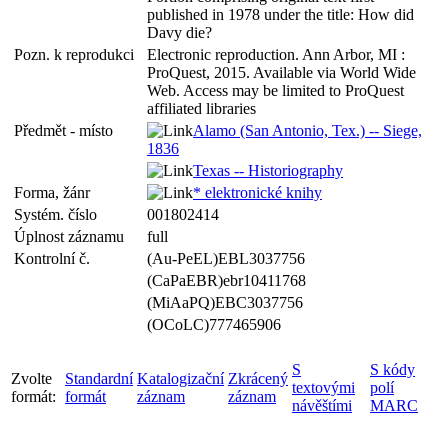
published in 1978 under the title: How did
Davy die?
Pozn. k reprodukci
Electronic reproduction. Ann Arbor, MI :
ProQuest, 2015. Available via World Wide
Web. Access may be limited to ProQuest
affiliated libraries
Předmět - místo
Alamo (San Antonio, Tex.) -- Siege,
1836
Texas -- Historiography
Forma, žánr
* elektronické knihy
Systém. číslo
001802414
Úplnost záznamu
full
Kontrolní č.
(Au-PeEL)EBL3037756
(CaPaEBR)ebr10411768
(MiAaPQ)EBC3037756
(OCoLC)777465906
S
S kódy
Zvolte
Standardní
Katalogizační
Zkrácený
textovými
polí
formát:
formát
záznam
záznam
návěštími
MARC