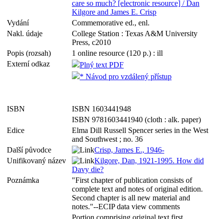
care so much? [electronic resource] / Dan
Kilgore and James E. Crisp
Vydání
Commemorative ed., enl.
Nakl. údaje
College Station : Texas A&M University
Press, c2010
Popis (rozsah)
1 online resource (120 p.) : ill
Externí odkaz
Plný text PDF
* Návod pro vzdálený přístup
ISBN
ISBN 1603441948
ISBN 9781603441940 (cloth : alk. paper)
Edice
Elma Dill Russell Spencer series in the West
and Southwest ; no. 36
Další původce
Crisp, James E., 1946-
Unifikovaný název
Kilgore, Dan, 1921-1995. How did
Davy die?
Poznámka
"First chapter of publication consists of
complete text and notes of original edition.
Second chapter is all new material and
notes."--ECIP data view comments
Portion comprising original text first