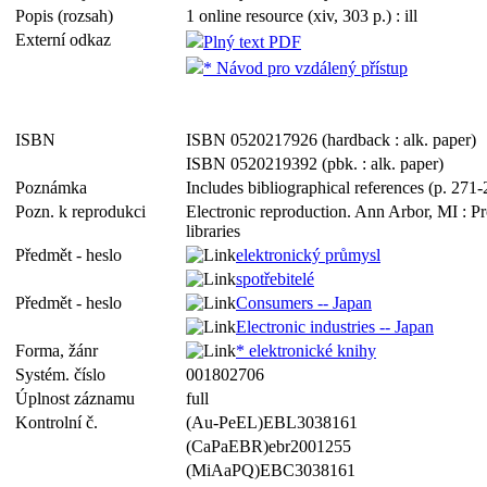
Popis (rozsah)
1 online resource (xiv, 303 p.) : ill
Externí odkaz
Plný text PDF
* Návod pro vzdálený přístup
ISBN
ISBN 0520217926 (hardback : alk. paper)
ISBN 0520219392 (pbk. : alk. paper)
Poznámka
Includes bibliographical references (p. 271
Pozn. k reprodukci
Electronic reproduction. Ann Arbor, MI : P
libraries
Předmět - heslo
elektronický průmysl
spotřebitelé
Předmět - heslo
Consumers -- Japan
Electronic industries -- Japan
Forma, žánr
* elektronické knihy
Systém. číslo
001802706
Úplnost záznamu
full
Kontrolní č.
(Au-PeEL)EBL3038161
(CaPaEBR)ebr2001255
(MiAaPQ)EBC3038161