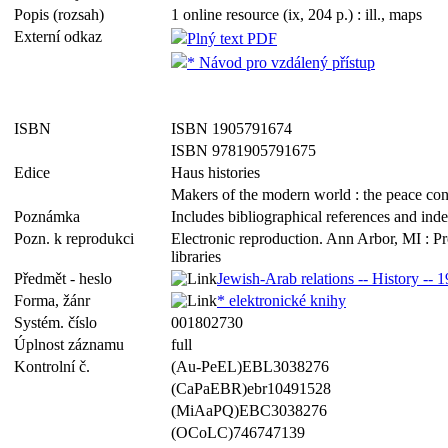
Popis (rozsah)
1 online resource (ix, 204 p.) : ill., maps
Externí odkaz
Plný text PDF
* Návod pro vzdálený přístup
ISBN
ISBN 1905791674
ISBN 9781905791675
Edice
Haus histories
Makers of the modern world : the peace con
Poznámka
Includes bibliographical references and ind
Pozn. k reprodukci
Electronic reproduction. Ann Arbor, MI : P
libraries
Předmět - heslo
Jewish-Arab relations -- History --
Forma, žánr
* elektronické knihy
Systém. číslo
001802730
Úplnost záznamu
full
Kontrolní č.
(Au-PeEL)EBL3038276
(CaPaEBR)ebr10491528
(MiAaPQ)EBC3038276
(OCoLC)746747139