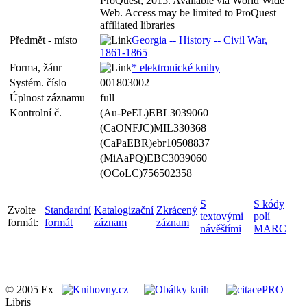
ProQuest, 2015. Available via World Wide
Web. Access may be limited to ProQuest
affiliated libraries
Předmět - místo
Georgia -- History -- Civil War,
1861-1865
Forma, žánr
* elektronické knihy
Systém. číslo
001803002
Úplnost záznamu
full
Kontrolní č.
(Au-PeEL)EBL3039060
(CaONFJC)MIL330368
(CaPaEBR)ebr10508837
(MiAaPQ)EBC3039060
(OCoLC)756502358
S
S kódy
Zvolte
Standardní
Katalogizační
Zkrácený
textovými
polí
formát:
formát
záznam
záznam
návěštími
MARC
© 2005 Ex
Libris