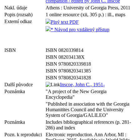
companion / edited by John C. Inscoe
Nakl. údaje
Athens : University of Georgia Press, 2011
Popis (rozsah)
1 online resource (xii, 305 p.) : ill., maps
Externí odkaz
Plný text PDF
* Návod pro vzdálený přístup
ISBN
ISBN 0820339814
ISBN 082034138X
ISBN 9780820339818
ISBN 9780820341385
ISBN 9780820341828
Další původce
Inscoe, John C., 1951-
Poznámka
"A project of the New Georgia
Encyclopedia"
"Published in association with the Georgia
Humanitites Council and the University
System of Georgia/GALILEO"
Poznámka
Includes bibliographical references (p. 281-
286) and index
Pozn. k reprodukci
Electronic reproduction. Ann Arbor, MI :