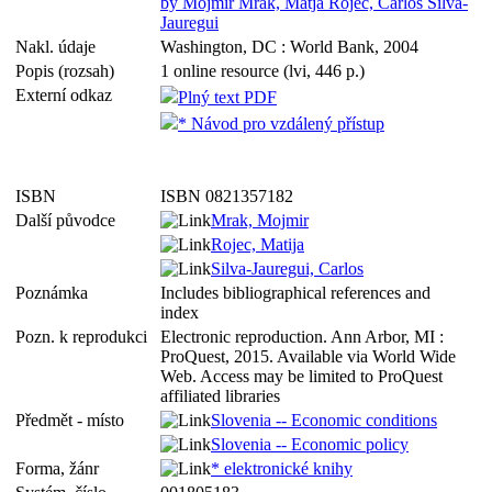
by Mojmir Mrak, Matja Rojec, Carlos Silva-
Jauregui
Nakl. údaje
Washington, DC : World Bank, 2004
Popis (rozsah)
1 online resource (lvi, 446 p.)
Externí odkaz
Plný text PDF
* Návod pro vzdálený přístup
ISBN
ISBN 0821357182
Další původce
Mrak, Mojmir
Rojec, Matija
Silva-Jauregui, Carlos
Poznámka
Includes bibliographical references and
index
Pozn. k reprodukci
Electronic reproduction. Ann Arbor, MI :
ProQuest, 2015. Available via World Wide
Web. Access may be limited to ProQuest
affiliated libraries
Předmět - místo
Slovenia -- Economic conditions
Slovenia -- Economic policy
Forma, žánr
* elektronické knihy