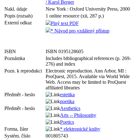
/ Karol Berger
Nakl. údaje
New York : Oxford University Press, 2000
Popis (rozsah)
1 online resource (xii, 287 p.)
Externí odkaz
Plný text PDF
* Návod pro vzdálený přístup
ISBN
ISBN 0195128605
Poznámka
Includes bibliographical references (p. 269-
276) and index
Pozn. k reprodukci
Electronic reproduction. Ann Arbor, MI :
ProQuest, 2015. Available via World Wide
Web. Access may be limited to ProQuest
affiliated libraries
Předmět - heslo
estetika
poetika
Předmět - heslo
Aesthetics
Arts -- Philosophy
Poetics
Forma, žánr
* elektronické knihy
Systém. číslo
001805743