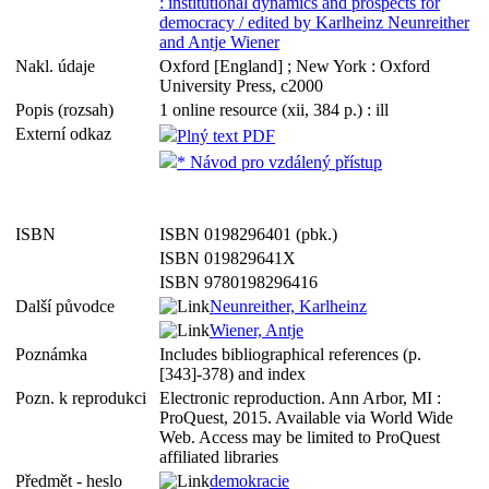
: institutional dynamics and prospects for
democracy / edited by Karlheinz Neunreither
and Antje Wiener
Nakl. údaje
Oxford [England] ; New York : Oxford
University Press, c2000
Popis (rozsah)
1 online resource (xii, 384 p.) : ill
Externí odkaz
Plný text PDF
* Návod pro vzdálený přístup
ISBN
ISBN 0198296401 (pbk.)
ISBN 019829641X
ISBN 9780198296416
Další původce
Neunreither, Karlheinz
Wiener, Antje
Poznámka
Includes bibliographical references (p.
[343]-378) and index
Pozn. k reprodukci
Electronic reproduction. Ann Arbor, MI :
ProQuest, 2015. Available via World Wide
Web. Access may be limited to ProQuest
affiliated libraries
Předmět - heslo
demokracie