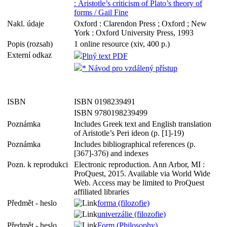
: Aristotle’s criticism of Plato’s theory of
forms / Gail Fine
Nakl. údaje
Oxford : Clarendon Press ; Oxford ; New
York : Oxford University Press, 1993
Popis (rozsah)
1 online resource (xiv, 400 p.)
Externí odkaz
Plný text PDF
* Návod pro vzdálený přístup
ISBN
ISBN 0198239491
ISBN 9780198239499
Poznámka
Includes Greek text and English translation
of Aristotle’s Peri ideon (p. [1]-19)
Poznámka
Includes bibliographical references (p.
[367]-376) and indexes
Pozn. k reprodukci
Electronic reproduction. Ann Arbor, MI :
ProQuest, 2015. Available via World Wide
Web. Access may be limited to ProQuest
affiliated libraries
Předmět - heslo
forma (filozofie)
univerzálie (filozofie)
Předmět - heslo
Form (Philosophy)