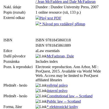
/ Jean McFadden and Dale McFadzean
Nakl. údaje
Dundee : Dundee University Press, 2007
Popis (rozsah)
1 online resource (xii, 133 p.)
Externí odkaz
Plný text PDF
* Návod pro vzdálený přístup
ISBN
ISBN 9781845860318
ISBN 9781845861889
Edice
aLaw essentials
Další původce
McFadzean, Dale
Poznámka
Includes index
Pozn. k reprodukci
Electronic reproduction. Ann Arbor, MI :
ProQuest, 2015. Available via World Wide
Web. Access may be limited to ProQuest
affiliated libraries
Předmět - heslo
veřejné právo
ústavní právo
Předmět - heslo
Constitutional law -- Scotland
Public law -- Scotland
Forma, žánr
* elektronické knihy