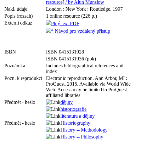
resource] / by Alun Munslow
Nakl. údaje
London ; New York : Routledge, 1997
Popis (rozsah)
1 online resource (226 p.)
Externí odkaz
Plný text PDF
* Návod pro vzdálený přístup
ISBN
ISBN 0415131928
ISBN 0415131936 (pbk)
Poznámka
Includes bibliographical references and
index
Pozn. k reprodukci
Electronic reproduction. Ann Arbor, MI :
ProQuest, 2015. Available via World Wide
Web. Access may be limited to ProQuest
affiliated libraries
Předmět - heslo
dějiny
historiografie
literatura a dějiny
Předmět - heslo
Historiography
History -- Methodology
History -- Philosophy