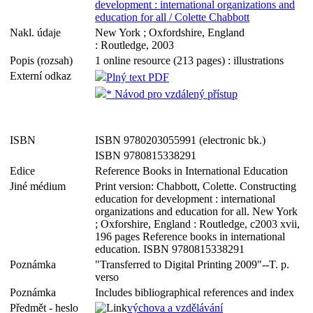
development : international organizations and
education for all / Colette Chabbott
Nakl. údaje
New York ; Oxfordshire, England
: Routledge, 2003
Popis (rozsah)
1 online resource (213 pages) : illustrations
Externí odkaz
Plný text PDF
* Návod pro vzdálený přístup
ISBN
ISBN 9780203055991 (electronic bk.)
ISBN 9780815338291
Edice
Reference Books in International Education
Jiné médium
Print version: Chabbott, Colette. Constructing
education for development : international
organizations and education for all. New York
; Oxforshire, England : Routledge, c2003 xvii,
196 pages Reference books in international
education. ISBN 9780815338291
Poznámka
"Transferred to Digital Printing 2009"--T. p.
verso
Poznámka
Includes bibliographical references and index
Předmět - heslo
výchova a vzdělávání