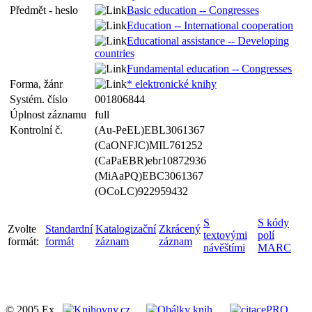
Předmět - heslo
Basic education -- Congresses
Education -- International cooperation
Educational assistance -- Developing
countries
Fundamental education -- Congresses
Forma, žánr
* elektronické knihy
Systém. číslo
001806844
Úplnost záznamu
full
Kontrolní č.
(Au-PeEL)EBL3061367
(CaONFJC)MIL761252
(CaPaEBR)ebr10872936
(MiAaPQ)EBC3061367
(OCoLC)922959432
S
S kódy
Zvolte
Standardní
Katalogizační
Zkrácený
textovými
polí
formát:
formát
záznam
záznam
návěštími
MARC
© 2005 Ex