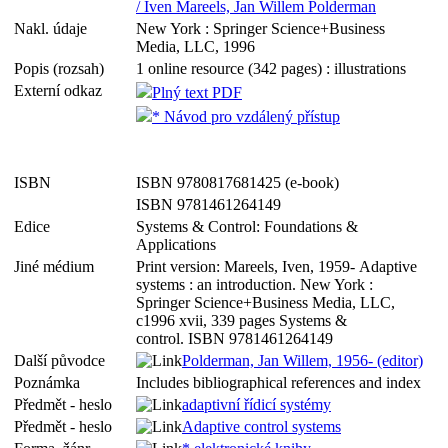
/ Iven Mareels, Jan Willem Polderman
Nakl. údaje
New York : Springer Science+Business
Media, LLC, 1996
Popis (rozsah)
1 online resource (342 pages) : illustrations
Externí odkaz
Plný text PDF
* Návod pro vzdálený přístup
ISBN
ISBN 9780817681425 (e-book)
ISBN 9781461264149
Edice
Systems & Control: Foundations &
Applications
Jiné médium
Print version: Mareels, Iven, 1959- Adaptive
systems : an introduction. New York :
Springer Science+Business Media, LLC,
c1996 xvii, 339 pages Systems &
control. ISBN 9781461264149
Další původce
Polderman, Jan Willem, 1956- (editor)
Poznámka
Includes bibliographical references and index
Předmět - heslo
adaptivní řídicí systémy
Předmět - heslo
Adaptive control systems