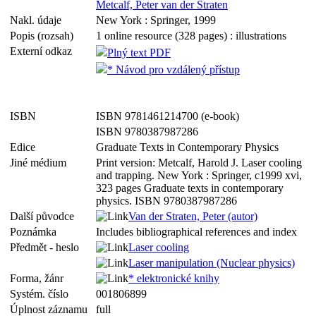
Metcalf, Peter van der Straten
Nakl. údaje
New York : Springer, 1999
Popis (rozsah)
1 online resource (328 pages) : illustrations
Externí odkaz
Plný text PDF
* Návod pro vzdálený přístup
ISBN
ISBN 9781461214700 (e-book)
ISBN 9780387987286
Edice
Graduate Texts in Contemporary Physics
Jiné médium
Print version: Metcalf, Harold J. Laser cooling
and trapping. New York : Springer, c1999 xvi,
323 pages Graduate texts in contemporary
physics. ISBN 9780387987286
Další původce
Van der Straten, Peter (autor)
Poznámka
Includes bibliographical references and index
Předmět - heslo
Laser cooling
Laser manipulation (Nuclear physics)
Forma, žánr
* elektronické knihy
Systém. číslo
001806899
Úplnost záznamu
full