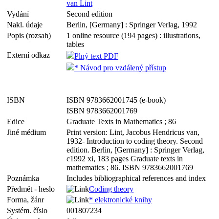
van Lint
Vydání
Second edition
Nakl. údaje
Berlin, [Germany] : Springer Verlag, 1992
Popis (rozsah)
1 online resource (194 pages) : illustrations,
tables
Externí odkaz
Plný text PDF
* Návod pro vzdálený přístup
ISBN
ISBN 9783662001745 (e-book)
ISBN 9783662001769
Edice
Graduate Texts in Mathematics ; 86
Jiné médium
Print version: Lint, Jacobus Hendricus van,
1932- Introduction to coding theory. Second
edition. Berlin, [Germany] : Springer Verlag,
c1992 xi, 183 pages Graduate texts in
mathematics ; 86. ISBN 9783662001769
Poznámka
Includes bibliographical references and index
Předmět - heslo
Coding theory
Forma, žánr
* elektronické knihy
Systém. číslo
001807234