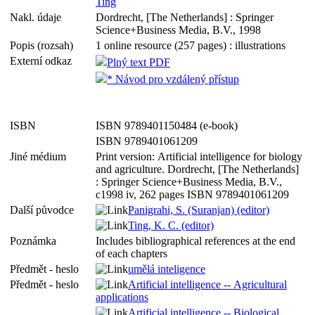
Ting
Nakl. údaje
Dordrecht, [The Netherlands] : Springer
Science+Business Media, B.V., 1998
Popis (rozsah)
1 online resource (257 pages) : illustrations
Externí odkaz
Plný text PDF
* Návod pro vzdálený přístup
ISBN
ISBN 9789401150484 (e-book)
ISBN 9789401061209
Jiné médium
Print version: Artificial intelligence for biology
and agriculture. Dordrecht, [The Netherlands]
: Springer Science+Business Media, B.V.,
c1998 iv, 262 pages ISBN 9789401061209
Další původce
Panigrahi, S. (Suranjan) (editor)
Ting, K. C. (editor)
Poznámka
Includes bibliographical references at the end
of each chapters
Předmět - heslo
umělá inteligence
Předmět - heslo
Artificial intelligence -- Agricultural
applications
Artificial intelligence -- Biological