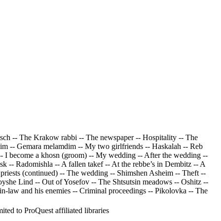
tsch -- The Krakow rabbi -- The newspaper -- Hospitality -- The
mdim -- Gemara melamdim -- My two girlfriends -- Haskalah -- Reb
-- I become a khosn (groom) -- My wedding -- After the wedding --
k -- Radomishla -- A fallen takef -- At the rebbe’s in Dembitz -- A
d priests (continued) -- The wedding -- Shimshen Asheim -- Theft --
Moyshe Lind -- Out of Yosefov -- The Shtsutsin meadows -- Oshitz --
n-law and his enemies -- Criminal proceedings -- Pikolovka -- The
ed to ProQuest affiliated libraries