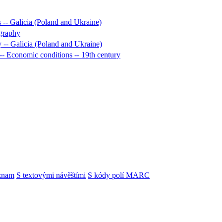
s -- Galicia (Poland and Ukraine)
ography
y -- Galicia (Poland and Ukraine)
-- Economic conditions -- 19th century
znam
S textovými návěštími
S kódy polí MARC