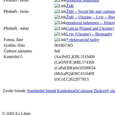
Předmět - heslo
ortodoxní judaismus
Židé
Předmět - heslo
Židé -- Social life and custom
Židé -- Ukraine -- Lviv -- Bi
ortodoxní judaismus -- Histor
Předmět - místo
Galicia (Poland and Ukraine) 
Lviv (Ukraine) -- Biography
Forma, žánr
* elektronické knihy
Systém. číslo
001807365
Úplnost záznamu
full
Kontrolní č.
(Au-PeEL)EBL3110409
(CaONFJC)MIL574369
(CaPaEBR)ebr10509034
(MiAaPQ)EBC3110409
(OCoLC)922977815
Zvolte formát:
Standardní formát
Katalogizační záznam
Zkrácený zá
© 2005 Ex Libris