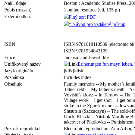
Nakl. údaje
Boston : Academic Studies Press, 20
Popis (rozsah)
1 online resource (vii, 195 p.)
Externí odkaz
Plný text PDF
* Návod pro vzdálený přístup
ISBN
ISBN 9781618110589 (electronic bk
ISBN 9781934843109
Edice
Judaism and Jewish life
Unifikovaný název
Erinerungen fun mayn leben. 
Jazyk originálu
jidiš jidish
Poznámka
Includes index
Obsahuje
Family memoirs -- My mother’s family
Talner rebb -- My father’s death -- 
Vovtshi’s kloyz -- In Tarnow -- The 
Village work -- I get shot -- I get b
strike in the Zgursk manor -- Jews an
Shtsutsin (Szczuczyn) -- The sold-off
Uncle Khazkl -- Yitshok Mordkhe Bern
takeover of Pikolovka -- Punishment 
Pozn. k reprodukci
Electronic reproduction. Ann Arbor, 