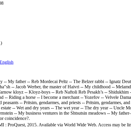
08
.)
English
 -- My father -- Reb Mordecai Peltz -- The Belzer rabbi -- Ignatz Deu
Yaha"sh -- Jacob Werber, the master of Haivri -- My childhood -- Mela
Tarnow kloyz -- Kloyz-boys -- Reb Naftoli Reb Pesakh’s -- Shidukhim 
ound -- Riding a horse -- I become a merchant -- Yozefov -- Velvele Damas
d peasants -- Pritsim, gendarmes, and priests -- Pritsim, gendarmes, an
 estate -- Wet and dry years -- The wet year -- The dry year -- Uncle 
stein -- My business ventures in the Shtsutsin meadows -- My father-i
or coincidence?.
MI : ProQuest, 2015. Available via World Wide Web. Access may be limit