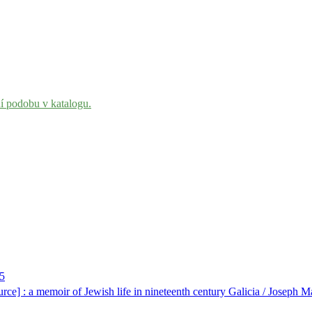
ní podobu v katalogu.
5
urce] : a memoir of Jewish life in nineteenth century Galicia / Joseph 