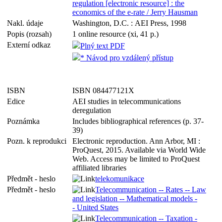
regulation [electronic resource] : the
economics of the e-rate / Jerry Hausman
Nakl. údaje
Washington, D.C. : AEI Press, 1998
Popis (rozsah)
1 online resource (xi, 41 p.)
Externí odkaz
Plný text PDF
* Návod pro vzdálený přístup
ISBN
ISBN 084477121X
Edice
AEI studies in telecommunications
deregulation
Poznámka
Includes bibliographical references (p. 37-
39)
Pozn. k reprodukci
Electronic reproduction. Ann Arbor, MI :
ProQuest, 2015. Available via World Wide
Web. Access may be limited to ProQuest
affiliated libraries
Předmět - heslo
telekomunikace
Předmět - heslo
Telecommunication -- Rates -- Law
and legislation -- Mathematical models -
- United States
Telecommunication -- Taxation -