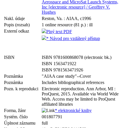
Aerospace and MicroSat Launch Systems,
Inc [electronic resource] / Geoffrey V.
Hughes
Nakl. údaje
Reston, Va. : AIAA, c1996
Popis (rozsah)
1 online resource (81 p.) : ill
Externí odkaz
Plný text PDF
* Návod pro vzdálený přístup
ISBN
ISBN 9781600868078 (electronic bk.)
ISBN 1563471922
ISBN 9781563471926
Poznámka
"AIAA case study"--Cover
Poznámka
Includes bibliographical references
Pozn. k reprodukci
Electronic reproduction. Ann Arbor, MI :
ProQuest, 2015. Available via World Wide
Web. Access may be limited to ProQuest
affiliated libraries
Forma, žánr
* elektronické knihy
Systém. číslo
001807791
Úplnost záznamu
full