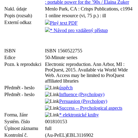
: portable power for the ’90s / Elaina Zuker
Nakl. údaje
Menlo Park, CA : Crisps Publications, c1994
Popis (rozsah)
1 online resource (vi, 75 p.) : ill
Externí odkaz
Plný text PDF
* Návod pro vzdálený přístup
ISBN
ISBN 1560522755
Edice
50-Minute series
Pozn. k reprodukci
Electronic reproduction. Ann Arbor, MI :
ProQuest, 2015. Available via World Wide
Web. Access may be limited to ProQuest
affiliated libraries
Předmět - heslo
úspěch
Předmět - heslo
Influence (Psychology)
Persuasion (Psychology)
Success -- Psychological aspects
Forma, žánr
* elektronické knihy
Systém. číslo
001810153
Úplnost záznamu
full
Kontrolní č.
(Au-PeEL)EBL3116902