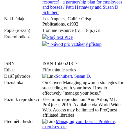
resource] : a partnership plan for employees
and bosses / Patti Hathaway and Susan D.
Schubert
Nakl. údaje
Los Angeles, Calif. : Crisp
Publications, c1992
Popis (rozsah)
1 online resource (iv, 118 p.) : ill
Externí odkaz
Plný text PDF
* Návod pro vzdálený přístup
ISBN
ISBN 1560521317
Edice
Fifty minute series
Další původce
Schubert, Susan D.
Poznámka
On Cover: Managing upward : strategies for
succeeding with your boss. How to
effectively "manage your boss."
Pozn. k reprodukci
Electronic reproduction. Ann Arbor, MI :
ProQuest, 2015. Available via World Wide
Web. Access may be limited to ProQuest
affiliated libraries
Předmět - heslo
Managing your boss -- Problems,
exercises, etc