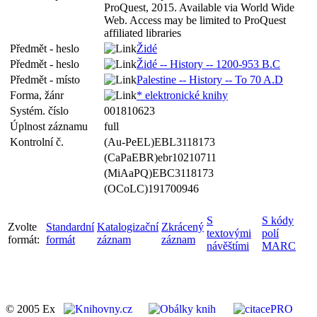
ProQuest, 2015. Available via World Wide
Web. Access may be limited to ProQuest
affiliated libraries
Předmět - heslo
Židé
Předmět - heslo
Židé -- History -- 1200-953 B.C
Předmět - místo
Palestine -- History -- To 70 A.D
Forma, žánr
* elektronické knihy
Systém. číslo
001810623
Úplnost záznamu
full
Kontrolní č.
(Au-PeEL)EBL3118173
(CaPaEBR)ebr10210711
(MiAaPQ)EBC3118173
(OCoLC)191700946
S
S kódy
Zvolte
Standardní
Katalogizační
Zkrácený
textovými
polí
formát:
formát
záznam
záznam
návěštími
MARC
© 2005 Ex