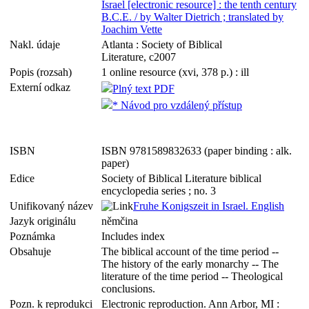
Israel [electronic resource] : the tenth century
B.C.E. / by Walter Dietrich ; translated by
Joachim Vette
Nakl. údaje
Atlanta : Society of Biblical
Literature, c2007
Popis (rozsah)
1 online resource (xvi, 378 p.) : ill
Externí odkaz
Plný text PDF
* Návod pro vzdálený přístup
ISBN
ISBN 9781589832633 (paper binding : alk.
paper)
Edice
Society of Biblical Literature biblical
encyclopedia series ; no. 3
Unifikovaný název
Fruhe Konigszeit in Israel. English
Jazyk originálu
němčina
Poznámka
Includes index
Obsahuje
The biblical account of the time period --
The history of the early monarchy -- The
literature of the time period -- Theological
conclusions.
Pozn. k reprodukci
Electronic reproduction. Ann Arbor, MI :