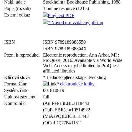
Nakl. údaje
Stockholm : Bookhouse Publishing, 1988
Popis (rozsah)
1 online resource (121 s)
Externí odkaz
Plný text PDF
* Návod pro vzdálený přístup
ISBN
ISBN 9789189388550
ISBN 978918938864X
Pozn. k reprodukci
Electronic reproduction. Ann Arbor, MI :
ProQuest, 2016. Available via World Wide
Web. Access may be limited to ProQuest
affiliated libraries
Klíčová slova
* Ledarskap|ledarskapsutveckling
Forma, žánr
* elektronické knihy
Systém. číslo
001810819
Úplnost záznamu
full
Kontrolní č.
(Au-PeEL)EBL3118443
(CaPaEBR)ebr10514922
(MiAaPQ)EBC3118443
(OCoLC)778431511