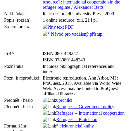
resource] : international cooperation in the
refugee regime / Alexander Betts
Nakl. údaje
Ithaca : Cornell University Press, 2009
Popis (rozsah)
1 online resource (xiii, 214 p.)
Externí odkaz
Plný text PDF
* Návod pro vzdálený přístup
ISBN
ISBN 0801448247
ISBN 9780801448249
Poznámka
Includes bibliographical references and
index
Pozn. k reprodukci
Electronic reproduction. Ann Arbor, MI :
ProQuest, 2015. Available via World Wide
Web. Access may be limited to ProQuest
affiliated libraries
Předmět - heslo
uprchlíci
Předmět - heslo
Refugees -- Government policy
Refugees -- International cooperation
Refugees -- Protection
Forma, žánr
* elektronické knihy