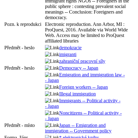
immigrant rights NGOs -- Foreigners in the
public sphere : contesting prevalent social
meanings -- Conclusion: Foreigners and
democracy.
Pozn. k reprodukci
Electronic reproduction. Ann Arbor, MI :
ProQuest, 2016. Available via World Wide
Web. Access may be limited to ProQuest
affiliated libraries
Předmět - heslo
demokracie
imigranti
zahraniční pracovní síly
Předmět - heslo
Democracy -- Japan
Emigration and immigration law -
- Japan
Foreign workers -- Japan
Illegal immigration
Immigrants -- Political activity -
- Japan
Noncitizens -- Political activity -
- Japan
Předmět - místo
Japan -- Emigration and
immigration -- Government policy
Forma, žánr
* elektronické knihy