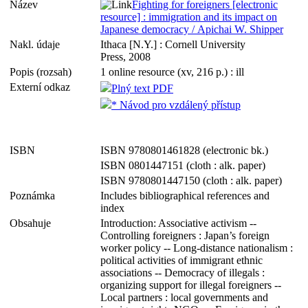
Název
Fighting for foreigners [electronic
resource] : immigration and its impact on
Japanese democracy / Apichai W. Shipper
Nakl. údaje
Ithaca [N.Y.] : Cornell University
Press, 2008
Popis (rozsah)
1 online resource (xv, 216 p.) : ill
Externí odkaz
Plný text PDF
* Návod pro vzdálený přístup
ISBN
ISBN 9780801461828 (electronic bk.)
ISBN 0801447151 (cloth : alk. paper)
ISBN 9780801447150 (cloth : alk. paper)
Poznámka
Includes bibliographical references and
index
Obsahuje
Introduction: Associative activism --
Controlling foreigners : Japan’s foreign
worker policy -- Long-distance nationalism :
political activities of immigrant ethnic
associations -- Democracy of illegals :
organizing support for illegal foreigners --
Local partners : local governments and