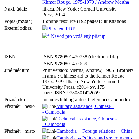
Khmer Rouge, 1975-1979 / Andrew Mertha
Nakl. údaje
Ithaca, New York : Cornell University
Press, 2014
Popis (rozsah)
1 online resource (192 pages) : illustrations
Externí odkaz
Plný text PDF
* Návod pro vzdálený přístup
ISBN
ISBN 9780801470738 (electronic bk.)
ISBN 9780801452659
Jiné médium
Print version: Mertha, Andrew, 1965- Brothers
in arms : Chinese aid to the Khmer Rouge,
1975-1979. Ithaca, New York : Cornell
University Press, c2014 xv, 175
pages ISBN 9780801452659
Poznámka
Includes bibliographical references and index
Předmět - heslo
Military assistance, Chinese -
- Cambodia
Technical assistance, Chinese -
- Cambodia
Předmět - místo
Cambodia -- Foreign relations -- China
Cambodia -- Politics and government -