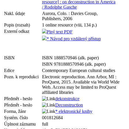
resource] : on deconstruction in America
/ Rodolphe Gasche
Nakl. údaje
Aurora, Colo. : Davies Group,
Publishers, 2006
Popis (rozsah)
1 online resource (viii, 134 p.)
Externí odkaz
Plný text PDF
* Návod pro vzdálený přístup
ISBN
ISBN 1888570946 (alk. paper)
ISBN 9781888570946 (alk. paper)
Edice
Contemporary European cultural studies
Pozn. k reprodukci
Electronic reproduction. Ann Arbor, MI :
ProQuest, 2015. Available via World Wide
Web. Access may be limited to ProQuest
affiliated libraries
Předmět - heslo
dekonstrukce
Předmět - heslo
Deconstruction
Forma, žánr
* elektronické knihy
Systém. číslo
001812684
Úplnost záznamu
full