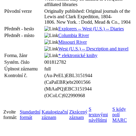
affiliated libraries
Původní verze
Originally published: Original journals of the
Lewis and Clark Expedition, 1804-
1806. New York. : Dodd, Mead & Co., 1904
Předmět - heslo
Explorers -- West (U.S.) -- Diaries
Předmět - místo
Columbia River
Missouri River
West (U.S.) -- Description and travel
Forma, žánr
* elektronické knihy
Systém. číslo
001812782
Úplnost záznamu
full
Kontrolní č.
(Au-PeEL)EBL3151944
(CaPaEBR)ebr2001566
(MiAaPQ)EBC3151944
(OCoLC)922990968
S
S kódy
Zvolte
Standardní
Katalogizační
Zkrácený
textovými
polí
formát:
formát
záznam
záznam
návěštími
MARC