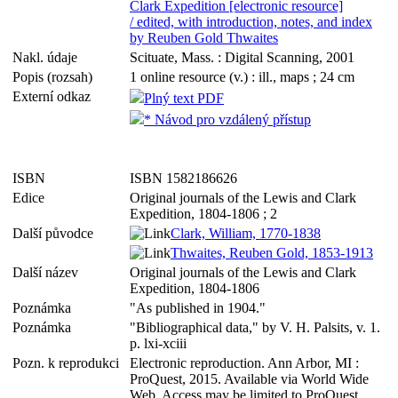
Clark Expedition [electronic resource]
/ edited, with introduction, notes, and index
by Reuben Gold Thwaites
Nakl. údaje
Scituate, Mass. : Digital Scanning, 2001
Popis (rozsah)
1 online resource (v.) : ill., maps ; 24 cm
Externí odkaz
Plný text PDF
* Návod pro vzdálený přístup
ISBN
ISBN 1582186626
Edice
Original journals of the Lewis and Clark
Expedition, 1804-1806 ; 2
Další původce
Clark, William, 1770-1838
Thwaites, Reuben Gold, 1853-1913
Další název
Original journals of the Lewis and Clark
Expedition, 1804-1806
Poznámka
"As published in 1904."
Poznámka
"Bibliographical data," by V. H. Palsits, v. 1.
p. lxi-xciii
Pozn. k reprodukci
Electronic reproduction. Ann Arbor, MI :
ProQuest, 2015. Available via World Wide
Web. Access may be limited to ProQuest