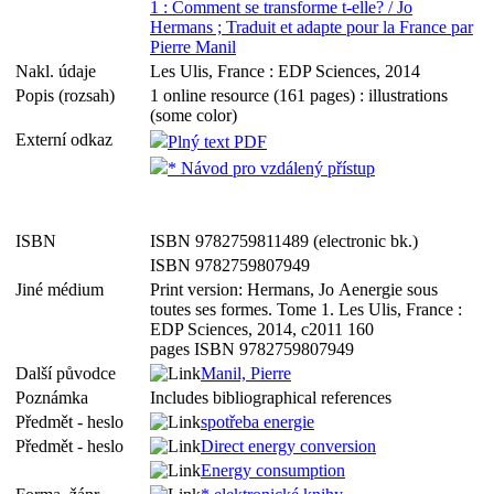
1 : Comment se transforme t-elle? / Jo
Hermans ; Traduit et adapte pour la France par
Pierre Manil
Nakl. údaje
Les Ulis, France : EDP Sciences, 2014
Popis (rozsah)
1 online resource (161 pages) : illustrations
(some color)
Externí odkaz
Plný text PDF
* Návod pro vzdálený přístup
ISBN
ISBN 9782759811489 (electronic bk.)
ISBN 9782759807949
Jiné médium
Print version: Hermans, Jo Aenergie sous
toutes ses formes. Tome 1. Les Ulis, France :
EDP Sciences, 2014, c2011 160
pages ISBN 9782759807949
Další původce
Manil, Pierre
Poznámka
Includes bibliographical references
Předmět - heslo
spotřeba energie
Předmět - heslo
Direct energy conversion
Energy consumption