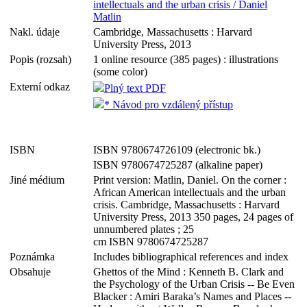
intellectuals and the urban crisis / Daniel
Matlin
Nakl. údaje
Cambridge, Massachusetts : Harvard
University Press, 2013
Popis (rozsah)
1 online resource (385 pages) : illustrations
(some color)
Externí odkaz
Plný text PDF
* Návod pro vzdálený přístup
ISBN
ISBN 9780674726109 (electronic bk.)
ISBN 9780674725287 (alkaline paper)
Jiné médium
Print version: Matlin, Daniel. On the corner :
African American intellectuals and the urban
crisis. Cambridge, Massachusetts : Harvard
University Press, 2013 350 pages, 24 pages of
unnumbered plates ; 25
cm ISBN 9780674725287
Poznámka
Includes bibliographical references and index
Obsahuje
Ghettos of the Mind : Kenneth B. Clark and
the Psychology of the Urban Crisis -- Be Even
Blacker : Amiri Baraka’s Names and Places --