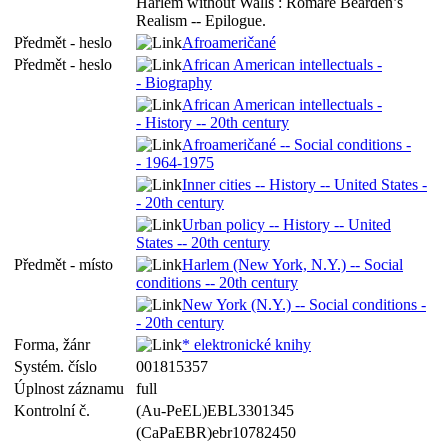
Harlem without Walls : Romare Bearden’s
Realism -- Epilogue.
Předmět - heslo
Afroameričané
Předmět - heslo
African American intellectuals -
- Biography
African American intellectuals -
- History -- 20th century
Afroameričané -- Social conditions -
- 1964-1975
Inner cities -- History -- United States -
- 20th century
Urban policy -- History -- United
States -- 20th century
Předmět - místo
Harlem (New York, N.Y.) -- Social
conditions -- 20th century
New York (N.Y.) -- Social conditions -
- 20th century
Forma, žánr
* elektronické knihy
Systém. číslo
001815357
Úplnost záznamu
full
Kontrolní č.
(Au-PeEL)EBL3301345
(CaPaEBR)ebr10782450