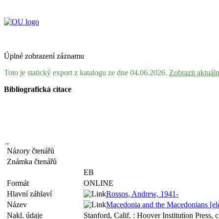
Úplné zobrazení záznamu
Toto je statický export z katalogu ze dne 04.06.2026.
Zobrazit aktuál
Bibliografická citace
Názory čtenářů
Známka čtenářů
EB
Formát
ONLINE
Hlavní záhlaví
Rossos, Andrew, 1941-
Název
Macedonia and the Macedonians [elec
Nakl. údaje
Stanford, Calif. : Hoover Institution Press,