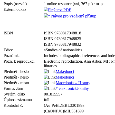
Popis (rozsah)
1 online resource (xxi, 367 p.) : maps
Externí odkaz
Plný text PDF
* Návod pro vzdálený přístup
ISBN
ISBN 9780817948818
ISBN 9780817948825
ISBN 9780817948832
Edice
aStudies of nationalities
Poznámka
Includes bibliographical references and ind
Pozn. k reprodukci
Electronic reproduction. Ann Arbor, MI : P
libraries
Předmět - heslo
Makedonci
Předmět - heslo
Makedonci
Předmět - místo
Macedonia -- History
Forma, žánr
* elektronické knihy
Systém. číslo
001815557
Úplnost záznamu
full
Kontrolní č.
(Au-PeEL)EBL3301898
(CaONFJC)MIL551699