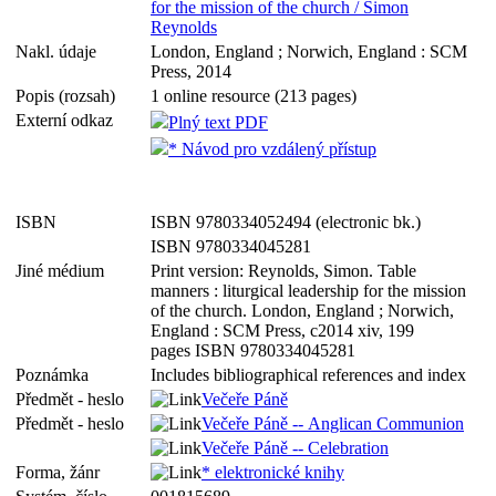
for the mission of the church / Simon
Reynolds
Nakl. údaje
London, England ; Norwich, England : SCM
Press, 2014
Popis (rozsah)
1 online resource (213 pages)
Externí odkaz
Plný text PDF
* Návod pro vzdálený přístup
ISBN
ISBN 9780334052494 (electronic bk.)
ISBN 9780334045281
Jiné médium
Print version: Reynolds, Simon. Table
manners : liturgical leadership for the mission
of the church. London, England ; Norwich,
England : SCM Press, c2014 xiv, 199
pages ISBN 9780334045281
Poznámka
Includes bibliographical references and index
Předmět - heslo
Večeře Páně
Předmět - heslo
Večeře Páně -- Anglican Communion
Večeře Páně -- Celebration
Forma, žánr
* elektronické knihy