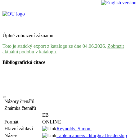
Úplné zobrazení záznamu
Toto je statický export z katalogu ze dne 04.06.2026.
Zobrazit
aktuální podobu v katalogu.
Bibliografická citace
Názory čtenářů
Známka čtenářů
EB
Formát
ONLINE
Hlavní záhlaví
Reynolds, Simon
Název
Table manners : liturgical leadership