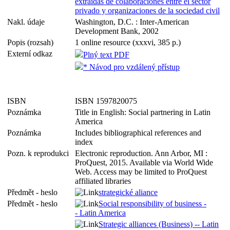
extraidas de colaboraciones entre el sector
privado y organizaciones de la sociedad civil
Nakl. údaje
Washington, D.C. : Inter-American
Development Bank, 2002
Popis (rozsah)
1 online resource (xxxvi, 385 p.)
Externí odkaz
Plný text PDF
* Návod pro vzdálený přístup
ISBN
ISBN 1597820075
Poznámka
Title in English: Social partnering in Latin
America
Poznámka
Includes bibliographical references and
index
Pozn. k reprodukci
Electronic reproduction. Ann Arbor, MI :
ProQuest, 2015. Available via World Wide
Web. Access may be limited to ProQuest
affiliated libraries
Předmět - heslo
strategické aliance
Předmět - heslo
Social responsibility of business -
- Latin America
Strategic alliances (Business) -- Latin