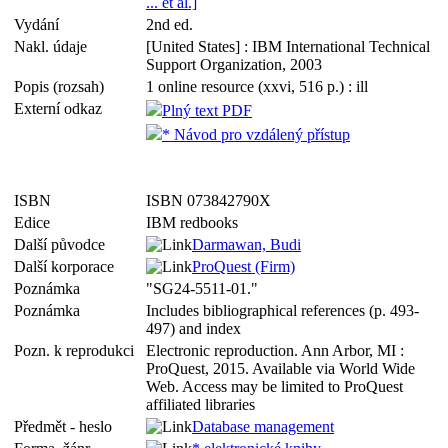
... et al.]
Vydání
2nd ed.
Nakl. údaje
[United States] : IBM International Technical
Support Organization, 2003
Popis (rozsah)
1 online resource (xxvi, 516 p.) : ill
Externí odkaz
Plný text PDF
* Návod pro vzdálený přístup
ISBN
ISBN 073842790X
Edice
IBM redbooks
Další původce
Darmawan, Budi
Další korporace
ProQuest (Firm)
Poznámka
"SG24-5511-01."
Poznámka
Includes bibliographical references (p. 493-
497) and index
Pozn. k reprodukci
Electronic reproduction. Ann Arbor, MI :
ProQuest, 2015. Available via World Wide
Web. Access may be limited to ProQuest
affiliated libraries
Předmět - heslo
Database management