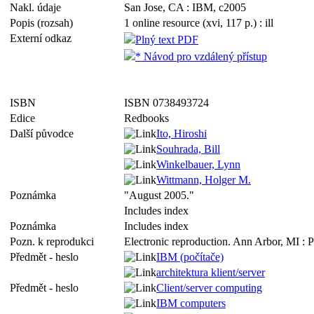
Nakl. údaje
San Jose, CA : IBM, c2005
Popis (rozsah)
1 online resource (xvi, 117 p.) : ill
Externí odkaz
Plný text PDF
* Návod pro vzdálený přístup
ISBN
ISBN 0738493724
Edice
Redbooks
Další původce
Ito, Hiroshi
Souhrada, Bill
Winkelbauer, Lynn
Wittmann, Holger M.
Poznámka
"August 2005."
Includes index
Poznámka
Includes index
Pozn. k reprodukci
Electronic reproduction. Ann Arbor, MI : P
Předmět - heslo
IBM (počítače)
architektura klient/server
Předmět - heslo
Client/server computing
IBM computers