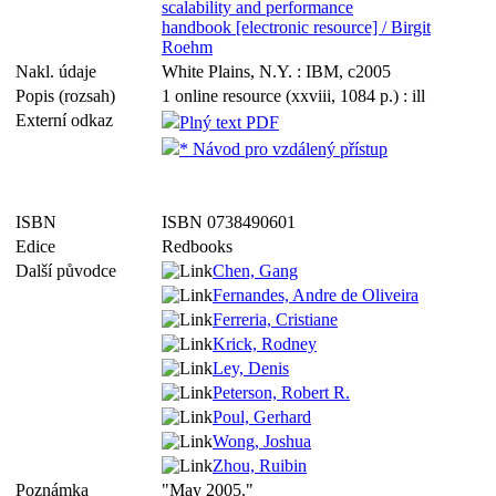
scalability and performance
handbook [electronic resource] / Birgit
Roehm
Nakl. údaje
White Plains, N.Y. : IBM, c2005
Popis (rozsah)
1 online resource (xxviii, 1084 p.) : ill
Externí odkaz
Plný text PDF
* Návod pro vzdálený přístup
ISBN
ISBN 0738490601
Edice
Redbooks
Další původce
Chen, Gang
Fernandes, Andre de Oliveira
Ferreria, Cristiane
Krick, Rodney
Ley, Denis
Peterson, Robert R.
Poul, Gerhard
Wong, Joshua
Zhou, Ruibin
Poznámka
"May 2005."