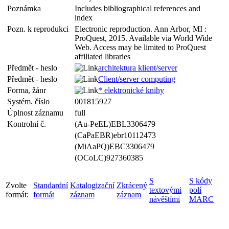
Poznámka
Includes bibliographical references and
index
Pozn. k reprodukci
Electronic reproduction. Ann Arbor, MI :
ProQuest, 2015. Available via World Wide
Web. Access may be limited to ProQuest
affiliated libraries
Předmět - heslo
architektura klient/server
Předmět - heslo
Client/server computing
Forma, žánr
* elektronické knihy
Systém. číslo
001815927
Úplnost záznamu
full
Kontrolní č.
(Au-PeEL)EBL3306479
(CaPaEBR)ebr10112473
(MiAaPQ)EBC3306479
(OCoLC)927360385
S
S kódy
Zvolte
Standardní
Katalogizační
Zkrácený
textovými
polí
formát:
formát
záznam
záznam
návěštími
MARC