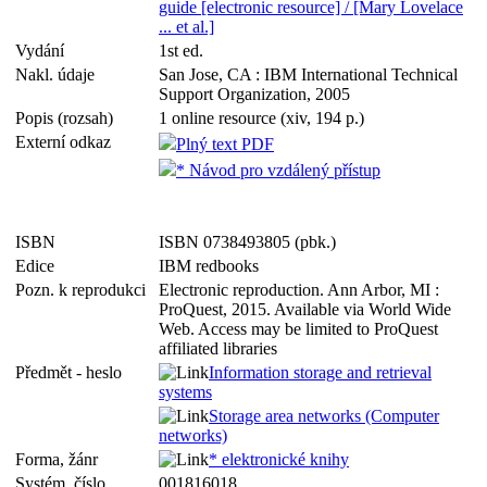
guide [electronic resource] / [Mary Lovelace
... et al.]
Vydání
1st ed.
Nakl. údaje
San Jose, CA : IBM International Technical
Support Organization, 2005
Popis (rozsah)
1 online resource (xiv, 194 p.)
Externí odkaz
Plný text PDF
* Návod pro vzdálený přístup
ISBN
ISBN 0738493805 (pbk.)
Edice
IBM redbooks
Pozn. k reprodukci
Electronic reproduction. Ann Arbor, MI :
ProQuest, 2015. Available via World Wide
Web. Access may be limited to ProQuest
affiliated libraries
Předmět - heslo
Information storage and retrieval
systems
Storage area networks (Computer
networks)
Forma, žánr
* elektronické knihy
Systém. číslo
001816018