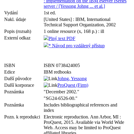
: implementation on the IBM eserver iSeries
server / [Yessong Johng ... et al.]
Vydání
1st ed.
Nakl. údaje
[United States] : IBM, International
Technical Support Organization, 2002
Popis (rozsah)
1 online resource (x, 168 p.) : ill
Externí odkaz
Plný text PDF
* Návod pro vzdálený přístup
ISBN
ISBN 0738424005
Edice
IBM redbooks
Další původce
Johng, Yessong
Další korporace
ProQuest (Firm)
Poznámka
"December 2002."
"SG24-6526-00."
Poznámka
Includes bibliographical references and
index
Pozn. k reprodukci
Electronic reproduction. Ann Arbor, MI :
ProQuest, 2015. Available via World Wide
Web. Access may be limited to ProQuest
affiliated libraries