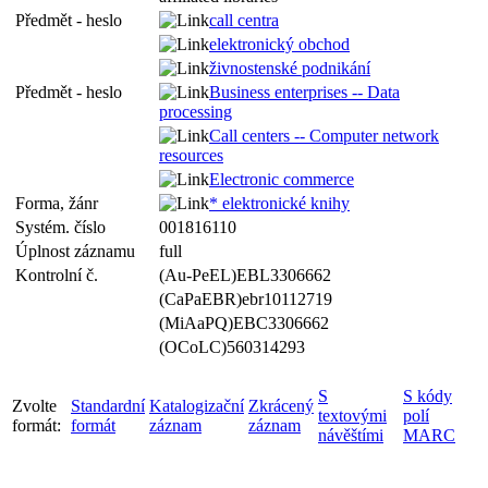
Předmět - heslo
call centra
elektronický obchod
živnostenské podnikání
Předmět - heslo
Business enterprises -- Data
processing
Call centers -- Computer network
resources
Electronic commerce
Forma, žánr
* elektronické knihy
Systém. číslo
001816110
Úplnost záznamu
full
Kontrolní č.
(Au-PeEL)EBL3306662
(CaPaEBR)ebr10112719
(MiAaPQ)EBC3306662
(OCoLC)560314293
S
S kódy
Zvolte
Standardní
Katalogizační
Zkrácený
textovými
polí
formát:
formát
záznam
záznam
návěštími
MARC