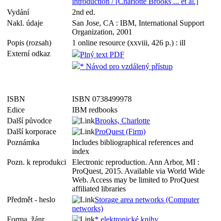
introduction / [Charlotte Brooks ... et al.]
Vydání
2nd ed.
Nakl. údaje
San Jose, CA : IBM, International Support
Organization, 2001
Popis (rozsah)
1 online resource (xxviii, 426 p.) : ill
Externí odkaz
Plný text PDF
* Návod pro vzdálený přístup
ISBN
ISBN 0738499978
Edice
IBM redbooks
Další původce
Brooks, Charlotte
Další korporace
ProQuest (Firm)
Poznámka
Includes bibliographical references and
index
Pozn. k reprodukci
Electronic reproduction. Ann Arbor, MI :
ProQuest, 2015. Available via World Wide
Web. Access may be limited to ProQuest
affiliated libraries
Předmět - heslo
Storage area networks (Computer
networks)
Forma, žánr
* elektronické knihy