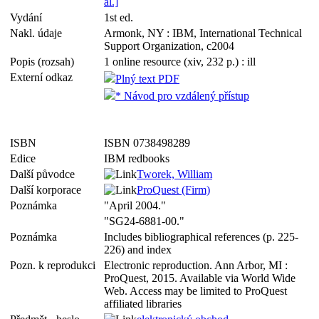
al.]
Vydání
1st ed.
Nakl. údaje
Armonk, NY : IBM, International Technical
Support Organization, c2004
Popis (rozsah)
1 online resource (xiv, 232 p.) : ill
Externí odkaz
Plný text PDF
* Návod pro vzdálený přístup
ISBN
ISBN 0738498289
Edice
IBM redbooks
Další původce
Tworek, William
Další korporace
ProQuest (Firm)
Poznámka
"April 2004."
"SG24-6881-00."
Poznámka
Includes bibliographical references (p. 225-
226) and index
Pozn. k reprodukci
Electronic reproduction. Ann Arbor, MI :
ProQuest, 2015. Available via World Wide
Web. Access may be limited to ProQuest
affiliated libraries