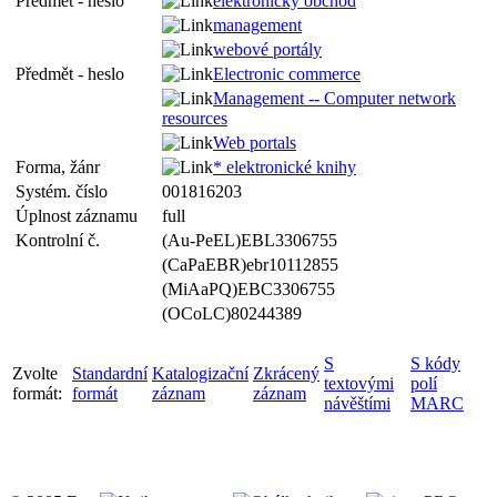
Předmět - heslo
elektronický obchod
management
webové portály
Předmět - heslo
Electronic commerce
Management -- Computer network
resources
Web portals
Forma, žánr
* elektronické knihy
Systém. číslo
001816203
Úplnost záznamu
full
Kontrolní č.
(Au-PeEL)EBL3306755
(CaPaEBR)ebr10112855
(MiAaPQ)EBC3306755
(OCoLC)80244389
S
S kódy
Zvolte
Standardní
Katalogizační
Zkrácený
textovými
polí
formát:
formát
záznam
záznam
návěštími
MARC