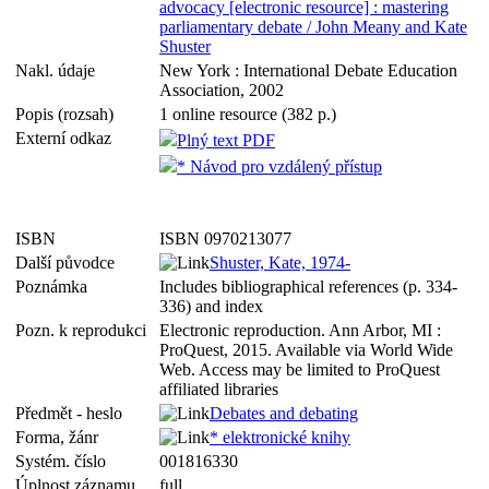
advocacy [electronic resource] : mastering
parliamentary debate / John Meany and Kate
Shuster
Nakl. údaje
New York : International Debate Education
Association, 2002
Popis (rozsah)
1 online resource (382 p.)
Externí odkaz
Plný text PDF
* Návod pro vzdálený přístup
ISBN
ISBN 0970213077
Další původce
Shuster, Kate, 1974-
Poznámka
Includes bibliographical references (p. 334-
336) and index
Pozn. k reprodukci
Electronic reproduction. Ann Arbor, MI :
ProQuest, 2015. Available via World Wide
Web. Access may be limited to ProQuest
affiliated libraries
Předmět - heslo
Debates and debating
Forma, žánr
* elektronické knihy
Systém. číslo
001816330
Úplnost záznamu
full