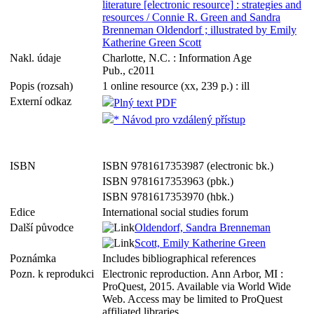
literature [electronic resource] : strategies and
resources / Connie R. Green and Sandra
Brenneman Oldendorf ; illustrated by Emily
Katherine Green Scott
Nakl. údaje
Charlotte, N.C. : Information Age
Pub., c2011
Popis (rozsah)
1 online resource (xx, 239 p.) : ill
Externí odkaz
Plný text PDF
* Návod pro vzdálený přístup
ISBN
ISBN 9781617353987 (electronic bk.)
ISBN 9781617353963 (pbk.)
ISBN 9781617353970 (hbk.)
Edice
International social studies forum
Další původce
Oldendorf, Sandra Brenneman
Scott, Emily Katherine Green
Poznámka
Includes bibliographical references
Pozn. k reprodukci
Electronic reproduction. Ann Arbor, MI :
ProQuest, 2015. Available via World Wide
Web. Access may be limited to ProQuest
affiliated libraries