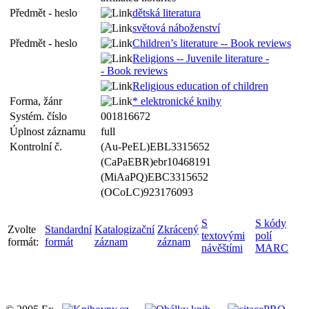
Předmět - heslo
dětská literatura
světová náboženství
Předmět - heslo
Children’s literature -- Book reviews
Religions -- Juvenile literature -
- Book reviews
Religious education of children
Forma, žánr
* elektronické knihy
Systém. číslo
001816672
Úplnost záznamu
full
Kontrolní č.
(Au-PeEL)EBL3315652
(CaPaEBR)ebr10468191
(MiAaPQ)EBC3315652
(OCoLC)923176093
S
S kódy
Zvolte
Standardní
Katalogizační
Zkrácený
textovými
polí
formát:
formát
záznam
záznam
návěštími
MARC