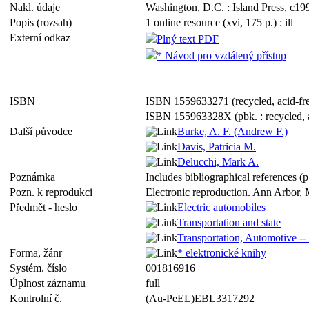
Nakl. údaje
Washington, D.C. : Island Press, c19
Popis (rozsah)
1 online resource (xvi, 175 p.) : ill
Externí odkaz
Plný text PDF
* Návod pro vzdálený přístup
ISBN
ISBN 1559633271 (recycled, acid-fre
ISBN 155963328X (pbk. : recycled, a
Další původce
Burke, A. F. (Andrew F.)
Davis, Patricia M.
Delucchi, Mark A.
Poznámka
Includes bibliographical references (
Pozn. k reprodukci
Electronic reproduction. Ann Arbor, 
Předmět - heslo
Electric automobiles
Transportation and state
Transportation, Automotive --
Forma, žánr
* elektronické knihy
Systém. číslo
001816916
Úplnost záznamu
full
Kontrolní č.
(Au-PeEL)EBL3317292