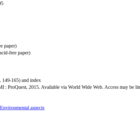
95
e paper)
cid-free paper)
p. 149-165) and index
MI : ProQuest, 2015. Available via World Wide Web. Access may be limit
 Environmental aspects