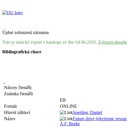
Úplné zobrazení záznamu
Toto je statický export z katalogu ze dne 04.06.2026.
Zobrazit aktuál
Bibliografická citace
Názory čtenářů
Známka čtenářů
EB
Formát
ONLINE
Hlavní záhlaví
Sperling,
Daniel
Název
Future drive [electronic resour
A.F. Burke