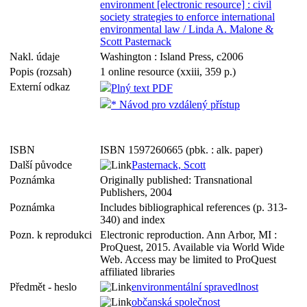
environment [electronic resource] : civil
society strategies to enforce international
environmental law / Linda A. Malone &
Scott Pasternack
Nakl. údaje
Washington : Island Press, c2006
Popis (rozsah)
1 online resource (xxiii, 359 p.)
Externí odkaz
Plný text PDF
* Návod pro vzdálený přístup
ISBN
ISBN 1597260665 (pbk. : alk. paper)
Další původce
Pasternack, Scott
Poznámka
Originally published: Transnational
Publishers, 2004
Poznámka
Includes bibliographical references (p. 313-
340) and index
Pozn. k reprodukci
Electronic reproduction. Ann Arbor, MI :
ProQuest, 2015. Available via World Wide
Web. Access may be limited to ProQuest
affiliated libraries
Předmět - heslo
environmentální spravedlnost
občanská společnost